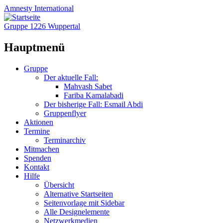
Amnesty
International
Gruppe 1226 Wuppertal
Hauptmenü
Zum
Gruppe
Inhalt
Der aktuelle Fall:
springen
Mahvash Sabet
Fariba Kamalabadi
Der bisherige Fall: Esmail Abdi
Gruppenflyer
Aktionen
Termine
Terminarchiv
Mitmachen
Spenden
Kontakt
Hilfe
Übersicht
Alternative Startseiten
Seitenvorlage mit Sidebar
Alle Designelemente
Netzwerkmedien