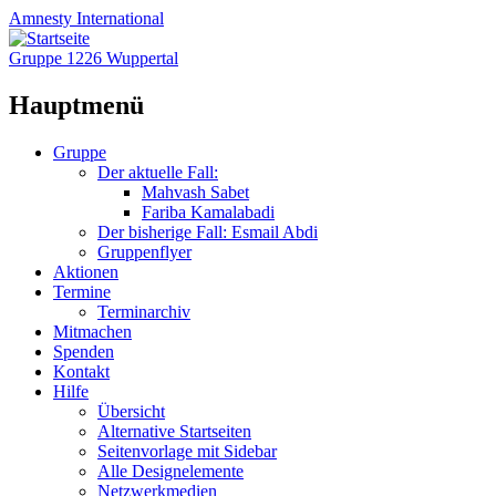
Amnesty
International
Gruppe 1226 Wuppertal
Hauptmenü
Zum
Gruppe
Inhalt
Der aktuelle Fall:
springen
Mahvash Sabet
Fariba Kamalabadi
Der bisherige Fall: Esmail Abdi
Gruppenflyer
Aktionen
Termine
Terminarchiv
Mitmachen
Spenden
Kontakt
Hilfe
Übersicht
Alternative Startseiten
Seitenvorlage mit Sidebar
Alle Designelemente
Netzwerkmedien